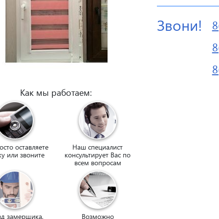
Звони!
8
8
8
Как мы работаем:
осто оставляете
Наш специалист
ку или звоните
консультирует Вас по
всем вопросам
зд замерщика,
Возможно