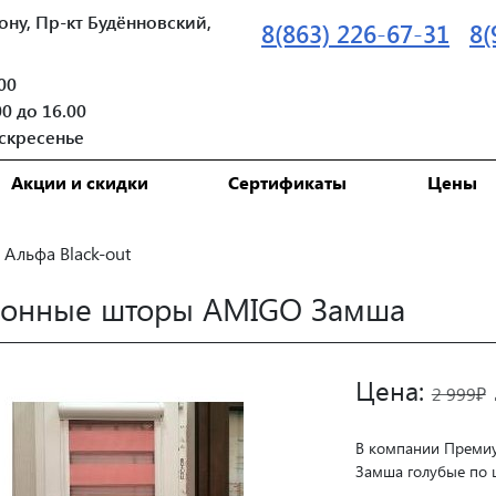
ону, Пр-кт Будённовский,
8(863) 226-67-31
8(
.00
00 до 16.00
скресенье
Акции и скидки
Сертификаты
Цены
Альфа Black-out
лонные шторы AMIGO Замша
Цена:
2 999₽
В компании Преми
Замша голубые по 